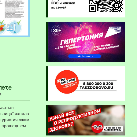
лете
3
ластная
льница" заняла
-туристическом
в, прошедшем