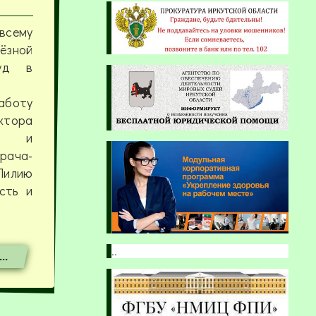
всему
ёзной
руд в
боту
ктора
ча и
рача-
Лилию
сть и
..
..