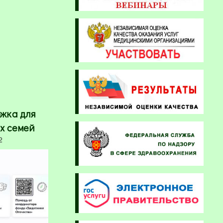
жка для
х семей
2