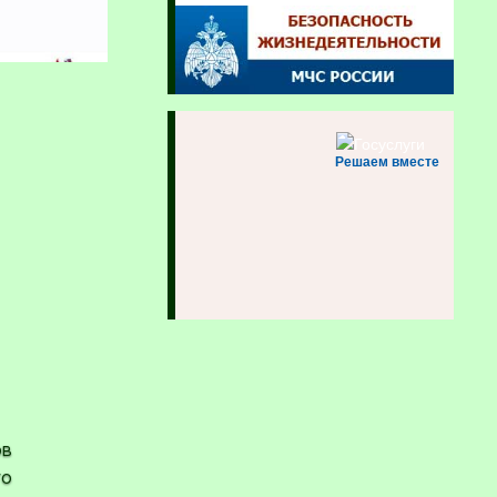
Решаем вместе
ов
го