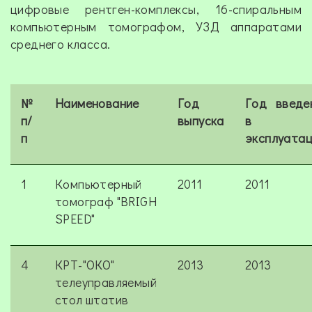
цифровые рентген-комплексы, 16-спиральным
компьютерным томографом, УЗД аппаратами
среднего класса.
№
Наименование
Год
Год введе
п/
выпуска
в
п
эксплуата
1
Компьютерный
2011
2011
томограф "BRIGH
SPEED"
4
КРТ-"ОКО"
2013
2013
телеуправляемый
стол штатив