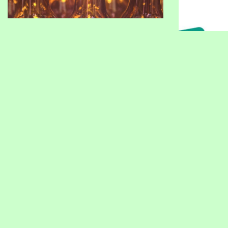
Нумерация
страниц