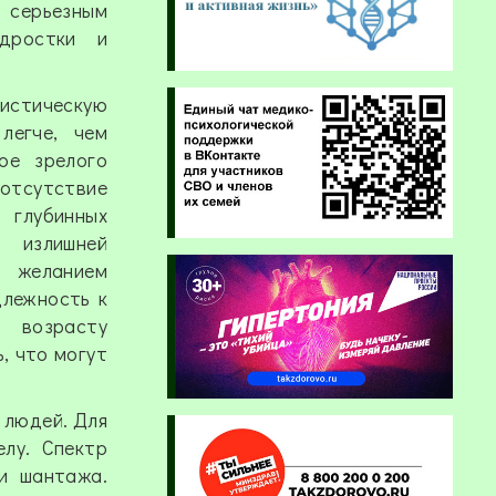
 серьезным
дростки и
стическую
легче, чем
ое зрелого
тсутствие
глубинных
 излишней
 желанием
длежность к
 возрасту
, что могут
 людей. Для
лу. Спектр
 и шантажа.