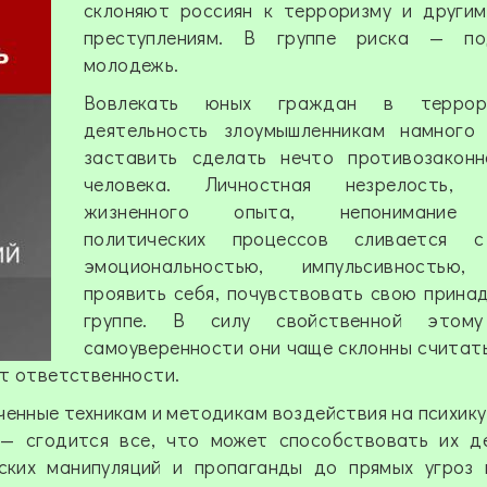
склоняют россиян к терроризму и другим
преступлениям. В гpyппe риска — по
молодежь.
Вовлекать юных граждан в террори
деятельность злоумышленникам намного 
заставить сделать нечто противозаконн
человека. Личностная незрелость, о
жизненного опыта, непонимание 
политических процессов сливается с
эмоциональностью, импульсивностью,
проявить себя, почувствовать свою прина
гpyппe. В силу свойственной этому
самоуверенности они чаще склонны считать
от ответственности.
ченные техникам и методикам воздействия на психику
— сгодится все, что может способствовать их де
еских манипуляций и пропаганды до прямых угроз