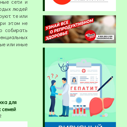
ьные сети и
лодых людей
руют те или
при этом не
о собирать
тенциальных
ые или иные
жка для
х семей
2