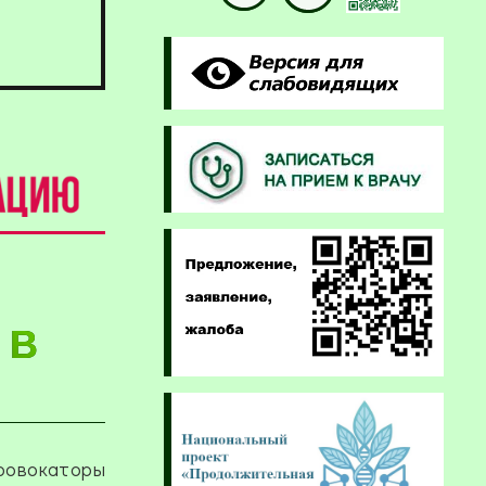
 В
ровокаторы