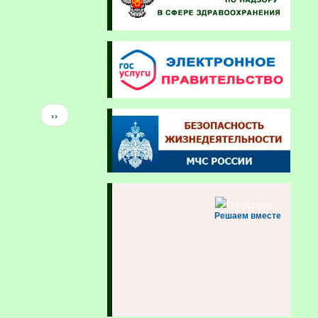
Следующая
››
страница
Решаем вместе