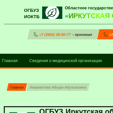
Областное государств
ОГБУЗ
«ИРКУТСКАЯ
ИОКТБ
+7 (3952) 26-50-77
- приемная
+7
Главная
Сведения о медицинской организации
Главная
Амирметова Айнура Абулсановна