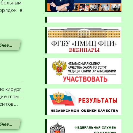
ольным.
орядок в
..
нее...
е хирург.
ентам...
нтов...
нее...