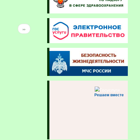
Следующая
››
страница
Решаем вместе