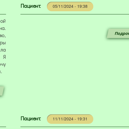
Пациент
05/11/2024 - 19:38
вой
на.
Подроб
ию,
уры
ила
 Я
чу
.
Пациент
11/11/2024 - 19:31