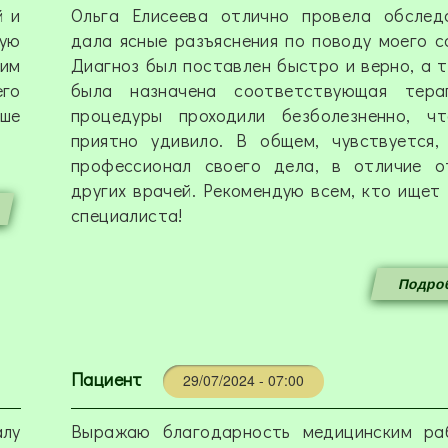
й и
Ольга Елисеева отлично провела обслед
ную
дала ясные разъяснения по поводу моего с
им
Диагноз был поставлен быстро и верно, а 
его
была назначена соответствующая тера
ьше
процедуры проходили безболезненно, ч
приятно удивило. В общем, чувствуется,
профессионал своего дела, в отличие о
других врачей. Рекомендую всем, кто ищет
специалиста!
Подроб
Пациент
29/07/2024 - 07:00
алу
Выражаю благодарность медицинским ра