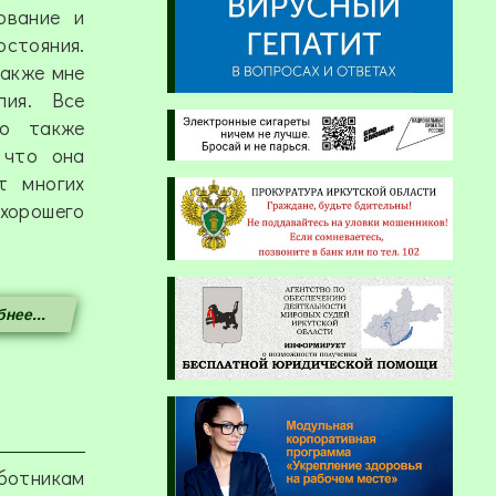
ование и
остояния.
также мне
пия. Все
то также
 что она
т многих
 хорошего
нее...
ботникам