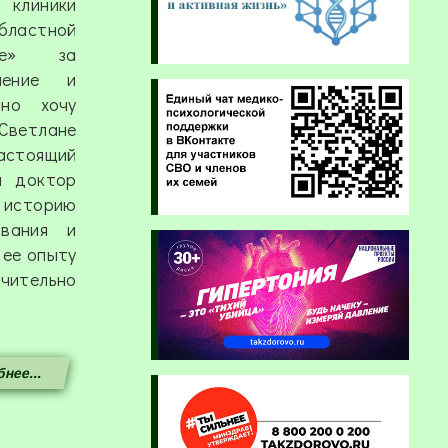
 клиники
ластной
ице» за
шение и
нно хочу
ветлане
астоящий
я доктор
 историю
ования и
 ее опыту
ительно
нее...