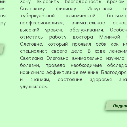
ный
Хочу выразить благодарность врачам
ом.
Саянскому филиалу Иркутской об
рач
туберкулёзной клинической больн
тру
профессионализм, внимательное отно
высокий уровень обслуживания. Особе
отметить работу доктора Мининой С
Олеговне, который проявил себя как н
специалист своего дела. В ходе лечени
Светлана Олеговна внимательно изучила
болезни, провела необходимые обслед
назначила эффективное лечение. Благодаря
и знаниям, состояние здоровья знач
улучшилось.
Подроб