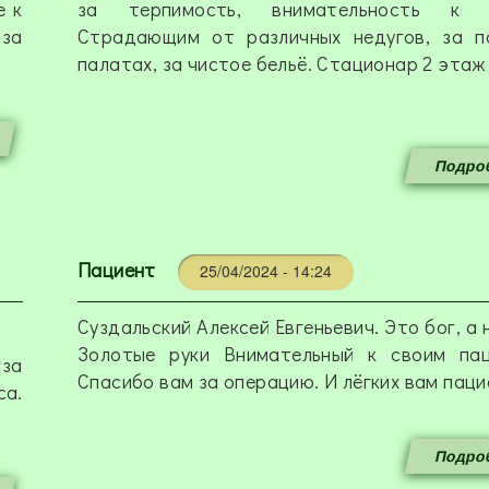
е к
за терпимость, внимательность к б
 за
Страдающим от различных недугов, за п
палатах, за чистое бельё. Стационар 2 этаж
Подроб
Пациент
25/04/2024 - 14:24
Суздальский Алексей Евгеньевич. Это бог, а н
Золотые руки Внимательный к своим паци
за
Спасибо вам за операцию. И лёгких вам пацие
са.
Подроб